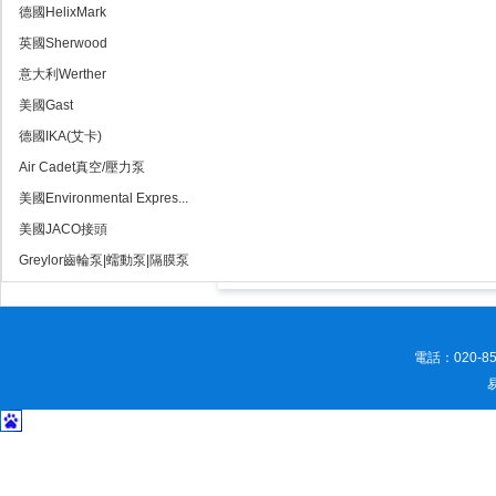
德國HelixMark
英國Sherwood
意大利Werther
美國Gast
德國IKA(艾卡)
Air Cadet真空/壓力泵
美國Environmental Expres...
美國JACO接頭
Greylor齒輪泵|蠕動泵|隔膜泵
電話：020-8