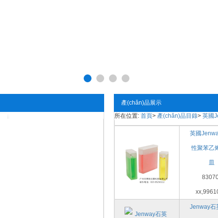
產(chǎn)品展示
所在位置:
首頁
>
產(chǎn)品目錄
>
英國J
英國Jenw
性聚苯乙
皿
83070
xx,9961
Jenway