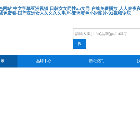
9热网站-中文字幕亚洲视频-日韩女女同性aa女同-在线免费播放-人人爽夜
在线免费看-国产亚洲女人久久久久毛片-亚洲黄色小说图片-91视频论坛
產(chǎn)品訂購電話：020-852502
搜
展示
品牌中心
新聞資訊
技