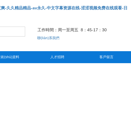
夜爽-久久精品精品-av永久-中文字幕资源在线-涩涩视频免费在线观看-日
02 85250212
工作時間：周一至周五 8：45-17：30
聯(lián)系我們
術(shù)資料
人才招聘
客戶留言