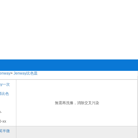
enway
>
Jenway比色皿
ay一次
烯比色
無需再洗滌，消除交叉污染
-
0-xx
石英半微