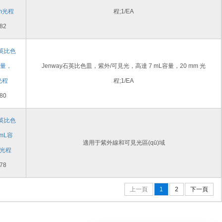
m光程
程;1/EA
82
石英比色
容量，
Jenway石英比色皿，紫外/可見光，高達 7 mL容量，20 mm 光
光程
程;1/EA
80
石英比色
mL容
適用于紫外線和可見光區(qū)域
m光程
78
上一頁
1
2
下一頁