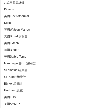
北京君意電泳儀
Kinesis
英國Electrothermal
Koflo
英國Watson-Marlow
美國Burrell振蕩器
美國Extech
德國Binder
美國Stable Temp
Manning水質(zhì)采樣器
Seametrics流量計
GF Signet流量計
Bürkert流量計
HedLand流量計
美國KDS
美國AMMEX