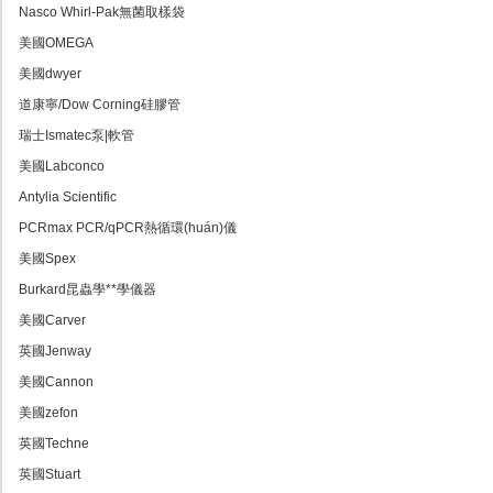
Nasco Whirl-Pak無菌取樣袋
美國OMEGA
美國dwyer
道康寧/Dow Corning硅膠管
瑞士Ismatec泵|軟管
美國Labconco
Antylia Scientific
PCRmax PCR/qPCR熱循環(huán)儀
美國Spex
Burkard昆蟲學**學儀器
美國Carver
英國Jenway
美國Cannon
美國zefon
英國Techne
英國Stuart