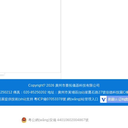
Copyright? 2026 廣州市賽拓儀器科技有限公司
5250212 傳真：020-85250202 地址：廣州市黃埔區(qū)崖鷹石路27號佳德科技園C
易展提供技術(shù)支持
粵ICP備07053378號
網(wǎng)站管理入口
粵公網(wǎng)安備 44010602004867號